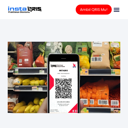
Ambil QRIS Mu!