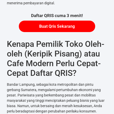
menerima pembayaran digital.
Daftar QRIS cuma 3 menit!
Buat Qris Sekarang
Kenapa Pemilik Toko Oleh-
oleh (Keripik Pisang) atau
Cafe Modern Perlu Cepat-
Cepat Daftar QRIS?
Bandar Lampung, sebagai kota metropolitan dan pintu
gerbang Sumatera, mengalami pertumbuhan ekonomi yang
pesat. Pariwisata yang berkembang pesat dan mobilitas
masyarakat yang tinggi menciptakan peluang bisnis yang luar
biasa. Namun, untuk bersaing dan meraih kesuksesan, Anda
perlu beradaptasi dengan perubahan perilaku konsumen.