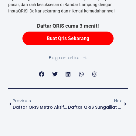
pasar, dan raih kesuksesan di Bandar Lampung dengan
InstaQRIS! Daftar sekarang dan nikmati kemudahannya!
Daftar QRIS cuma 3 menit!
Buat Qris Sekarang
Bagikan artikel ini:
Previous
Next
Daftar QRIS Metro Aktif Dalam 1 Jam, Daftar Cuma 3 Menit!
Daftar QRIS Sungailiat Aktif Dalam 1 Jam, Daftar Cuma 3 Menit!