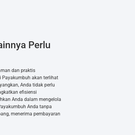
ainnya Perlu
yaman dan praktis
i Payakumbuh akan terlihat
yangkan, Anda tidak perlu
gkatkan efisiensi
udahkan Anda dalam mengelola
 Payakumbuh Anda tanpa
mbang, menerima pembayaran