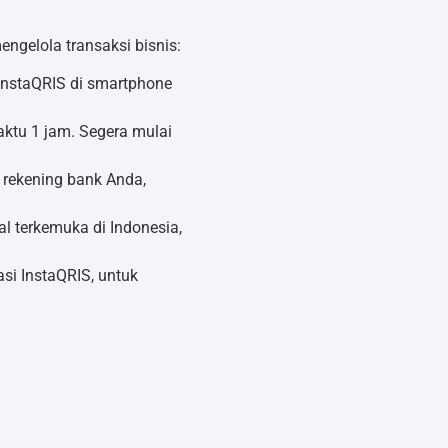
gelola transaksi bisnis:
 InstaQRIS di smartphone
aktu 1 jam. Segera mulai
 rekening bank Anda,
l terkemuka di Indonesia,
asi InstaQRIS, untuk