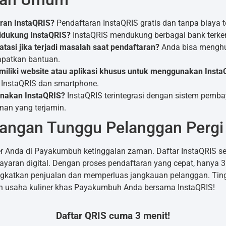
ran InstaQRIS?
Pendaftaran InstaQRIS gratis dan tanpa biaya 
idukung InstaQRIS?
InstaQRIS mendukung berbagai bank terke
asi jika terjadi masalah saat pendaftaran?
Anda bisa menghu
apatkan bantuan.
iliki website atau aplikasi khusus untuk menggunakan Insta
 InstaQRIS dan smartphone.
akan InstaQRIS?
InstaQRIS terintegrasi dengan sistem pemba
nan yang terjamin.
Jangan Tunggu Pelanggan Pergi
er Anda di Payakumbuh ketinggalan zaman. Daftar InstaQRIS s
ran digital. Dengan proses pendaftaran yang cepat, hanya 3 
ngkatkan penjualan dan memperluas jangkauan pelanggan. Tin
n usaha kuliner khas Payakumbuh Anda bersama InstaQRIS!
Daftar QRIS cuma 3 menit!