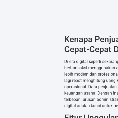
Kenapa Penjua
Cepat-Cepat D
Di era digital seperti sekar
bertransaksi menggunakan ap
lebih modern dan profesiona
lagi repot menghitung uang 
operasional. Data penjualan
keuangan usaha. Dengan In
terbebani urusan administr
digital adalah kunci untuk 
Fitur Unggula