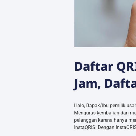
Daftar QR
Jam, Daft
Halo, Bapak/Ibu pemilik us
Mengurus kembalian dan men
pelanggan karena hanya men
InstaQRIS. Dengan InstaQRIS