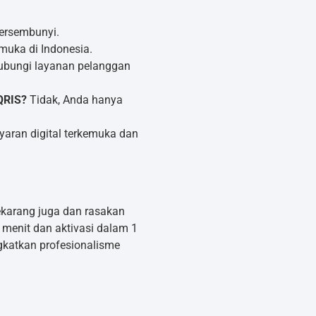
tersembunyi.
muka di Indonesia.
bungi layanan pelanggan
QRIS?
Tidak, Anda hanya
yaran digital terkemuka dan
ekarang juga dan rasakan
menit dan aktivasi dalam 1
gkatkan profesionalisme