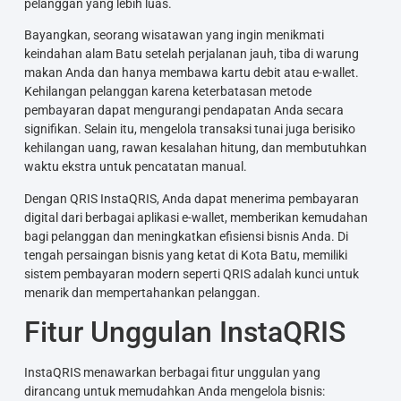
pelanggan yang lebih luas.
Bayangkan, seorang wisatawan yang ingin menikmati
keindahan alam Batu setelah perjalanan jauh, tiba di warung
makan Anda dan hanya membawa kartu debit atau e-wallet.
Kehilangan pelanggan karena keterbatasan metode
pembayaran dapat mengurangi pendapatan Anda secara
signifikan. Selain itu, mengelola transaksi tunai juga berisiko
kehilangan uang, rawan kesalahan hitung, dan membutuhkan
waktu ekstra untuk pencatatan manual.
Dengan QRIS InstaQRIS, Anda dapat menerima pembayaran
digital dari berbagai aplikasi e-wallet, memberikan kemudahan
bagi pelanggan dan meningkatkan efisiensi bisnis Anda. Di
tengah persaingan bisnis yang ketat di Kota Batu, memiliki
sistem pembayaran modern seperti QRIS adalah kunci untuk
menarik dan mempertahankan pelanggan.
Fitur Unggulan InstaQRIS
InstaQRIS menawarkan berbagai fitur unggulan yang
dirancang untuk memudahkan Anda mengelola bisnis: