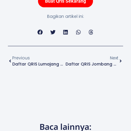
Buat Qris Sekarang
Bagikan artikel ini:
Previous
Next
Daftar QRIS Lumajang Aktif Dalam 1 Jam, Daftar Cuma 3 Menit!
Daftar QRIS Jombang Aktif 1 Jam, Daftar Cuma 3 Menit!
Baca lainnya: