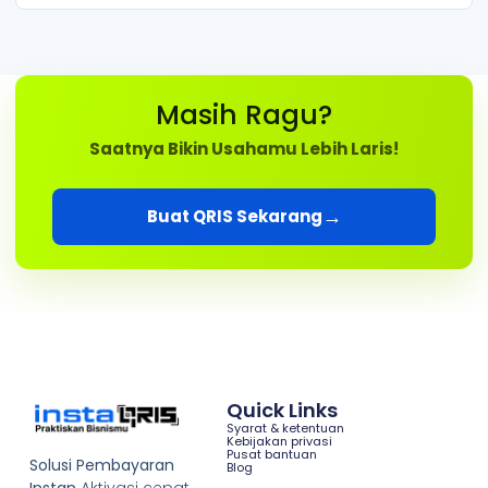
Masih Ragu?
Saatnya Bikin Usahamu Lebih Laris!
→
Buat QRIS Sekarang
Quick Links
Syarat & ketentuan
Kebijakan privasi
Pusat bantuan
Solusi Pembayaran
Blog