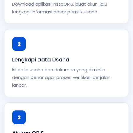
Download aplikasi InstaQRIS, buat akun, lalu
lengkapi informasi dasar pemilik usaha.
2
Lengkapi Data Usaha
Isi data usaha dan dokumen yang diminta
dengan benar agar proses verifikasi berjalan
lancar.
3
Ajukan QRIS