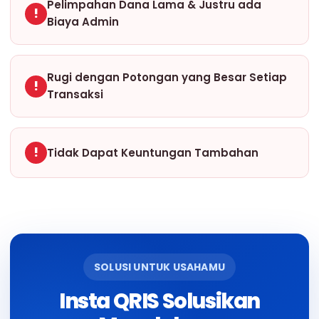
Pelimpahan Dana Lama & Justru ada
!
Biaya Admin
Rugi dengan Potongan yang Besar Setiap
!
Transaksi
!
Tidak Dapat Keuntungan Tambahan
SOLUSI UNTUK USAHAMU
Insta QRIS Solusikan