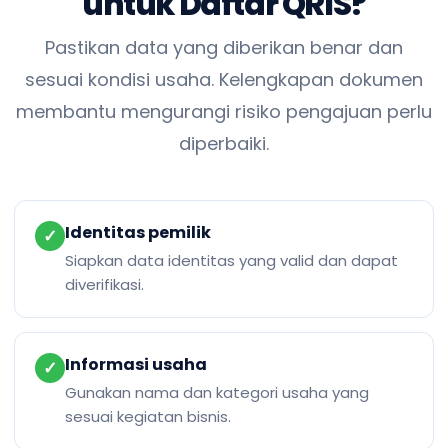
untuk Daftar QRIS?
Pastikan data yang diberikan benar dan
sesuai kondisi usaha. Kelengkapan dokumen
membantu mengurangi risiko pengajuan perlu
diperbaiki.
Identitas pemilik
✓
Siapkan data identitas yang valid dan dapat
diverifikasi.
Informasi usaha
✓
Gunakan nama dan kategori usaha yang
sesuai kegiatan bisnis.