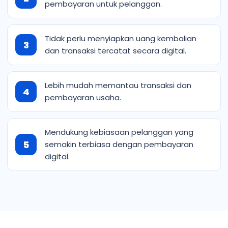
pembayaran untuk pelanggan.
Tidak perlu menyiapkan uang kembalian
3
dan transaksi tercatat secara digital.
Lebih mudah memantau transaksi dan
4
pembayaran usaha.
Mendukung kebiasaan pelanggan yang
5
semakin terbiasa dengan pembayaran
digital.