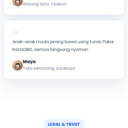
Warung Soto, Cirebon
“
Anak-anak muda jarang bawa uang tunai. Pakai
InstaQRIS, semua langsung nyaman.
Maya
Toko Kelontong, Surabaya
LEGAL & TRUST