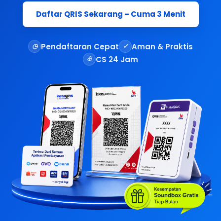
Daftar QRIS Sekarang – Cuma 3 Menit
Pendaftaran Cepat
Aman & Praktis
◷
✓
CS 24 Jam
♧