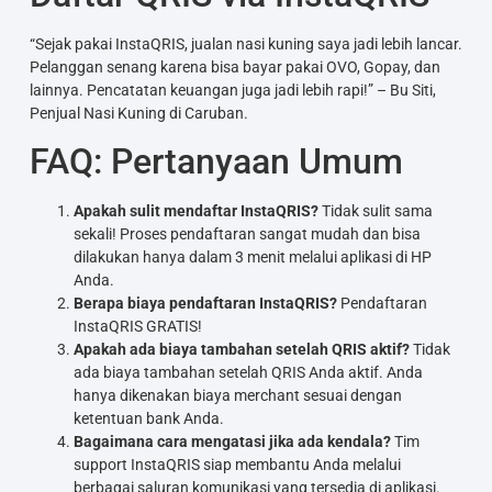
“Sejak pakai InstaQRIS, jualan nasi kuning saya jadi lebih lancar.
Pelanggan senang karena bisa bayar pakai OVO, Gopay, dan
lainnya. Pencatatan keuangan juga jadi lebih rapi!” – Bu Siti,
Penjual Nasi Kuning di Caruban.
FAQ: Pertanyaan Umum
Apakah sulit mendaftar InstaQRIS?
Tidak sulit sama
sekali! Proses pendaftaran sangat mudah dan bisa
dilakukan hanya dalam 3 menit melalui aplikasi di HP
Anda.
Berapa biaya pendaftaran InstaQRIS?
Pendaftaran
InstaQRIS GRATIS!
Apakah ada biaya tambahan setelah QRIS aktif?
Tidak
ada biaya tambahan setelah QRIS Anda aktif. Anda
hanya dikenakan biaya merchant sesuai dengan
ketentuan bank Anda.
Bagaimana cara mengatasi jika ada kendala?
Tim
support InstaQRIS siap membantu Anda melalui
berbagai saluran komunikasi yang tersedia di aplikasi.