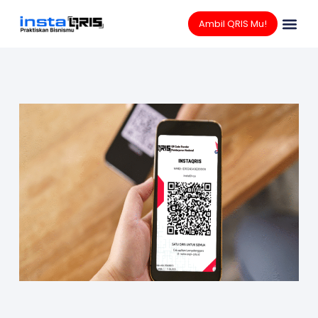
Ambil QRIS Mu!