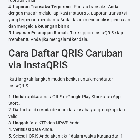
4.
Laporan Transaksi Terperinci:
Pantau transaksi Anda
dengan mudah melalui aplikasi InstaQRIS. Laporan transaksi
yang terperinci membantu Anda dalam menganalisis penjualan
dan mengelola keuangan bisnis.
5.
Layanan Pelanggan Ramah:
Tim support InstaQRIS siap
membantu Anda jika mengalami kendala.
Cara Daftar QRIS Caruban
via InstaQRIS
Ikuti langkah-langkah mudah berikut untuk mendaftar
InstaQRIS:
1. Unduh aplikasi InstaQRIS di Google Play Store atau App
Store.
2. Daftarkan diri Anda dengan data usaha yang lengkap dan
valid.
3. Unggah foto KTP dan NPWP Anda.
4. Verifikasi data Anda.
5. Selesai! QRIS Anda akan aktif dalam waktu kurang dari 1