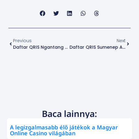
Previous
Next
Daftar QRIS Ngantang 3 Menit, Aktif 1 Jam! Raih Pelanggan Lebih Banyak!
Daftar QRIS Sumenep Aktif 1 Jam, Daftar Cuma 3 Menit Via InstaQRIS!
Baca lainnya:
A legizgalmasabb élő játékok a Magyar
Online Casino világában