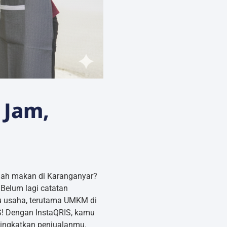
 Jam,
umah makan di Karanganyar?
Belum lagi catatan
ku usaha, terutama UMKM di
S! Dengan InstaQRIS, kamu
ningkatkan penjualanmu.