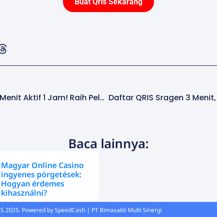
Buat Qris Sekarang
Daftar QRIS Wonogiri 3 Menit Aktif 1 Jam! Raih Pelanggan Lebih Banyak!
Baca lainnya:
Magyar Online Casino
ingyenes pörgetések:
Hogyan érdemes
kihasználni?
S 2025. Powered by SpeedCash | PT Bimasakti Multi Sinergi