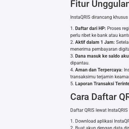
Fitur Unggula
InstaQRIS dirancang khusus
1.
Daftar dari HP:
Proses reg
perlu ribet ke bank atau kant
2.
Aktif dalam 1 Jam:
Setela
menerima pembayaran digita
3.
Dana masuk ke saldo aku
dipantau.
4.
Aman dan Terpercaya:
In
transaksimu terjamin keam
5.
Laporan Transaksi Terinte
Cara Daftar Q
Daftar QRIS lewat InstaQRIS 
1. Download aplikasi InstaQR
2. Buat akun dengan data dir