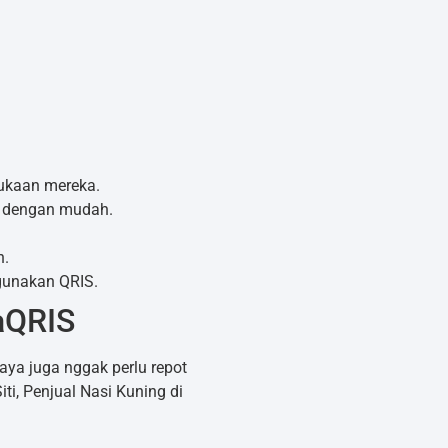
kaan mereka.
a dengan mudah.
n.
ggunakan QRIS.
aQRIS
saya juga nggak perlu repot
i, Penjual Nasi Kuning di