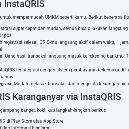
n InstaQRIS
 untuk mempermudah UMKM seperti kamu. Berikut beberapa fit
istrasi super cepat dan mudah, semua bisa dilakukan langsun
or pos.
h registrasi selesai, QRIS-mu langsung aktif dalam waktu 1 ja
l.
n:
Uang hasil transaksi langsung masuk ke rekening bankmu. 
staQRIS terintegrasi dengan sistem pembayaran terkemuka di I
anannya.
grasi:
Mudah melacak transaksi dan mengelola keuangan bisn
RIS Karanganyar via InstaQRIS
gampang banget, kok! Ikuti langkah-langkah berikut:
IS di Play Store atau App Store.
i dan informasi bisnismu.