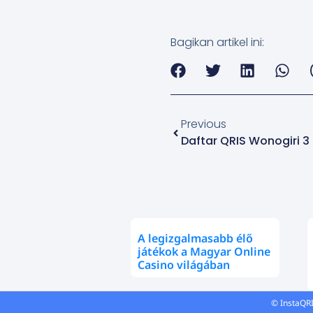
Bagikan artikel ini:
Previous
A legizgalmasabb élő
játékok a Magyar Online
Casino világában
© InstaQRI