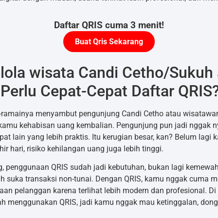
Daftar QRIS cuma 3 menit!
Buat Qris Sekarang
ola wisata Candi Cetho/Sukuh 
erlu Cepat-Cepat Daftar QRIS
-ramainya menyambut pengunjung Candi Cetho atau wisatawan 
kamu kehabisan uang kembalian. Pengunjung pun jadi nggak n
at lain yang lebih praktis. Itu kerugian besar, kan? Belum lagi 
r hari, risiko kehilangan uang juga lebih tinggi.
rang, penggunaan QRIS sudah jadi kebutuhan, bukan lagi kemewa
bih suka transaksi non-tunai. Dengan QRIS, kamu nggak cuma m
an pelanggan karena terlihat lebih modern dan profesional. D
dah menggunakan QRIS, jadi kamu nggak mau ketinggalan, don