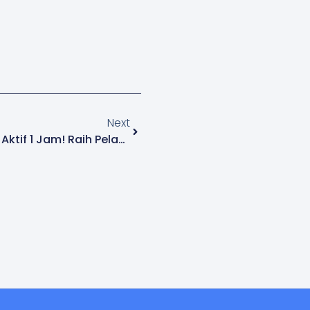
Next
Daftar QRIS Sragen 3 Menit, Aktif 1 Jam! Raih Pelanggan Lebih Banyak!