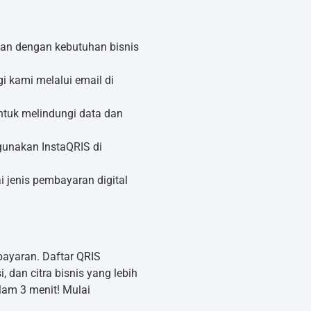
kan dengan kebutuhan bisnis
 kami melalui email di
tuk melindungi data dan
unakan InstaQRIS di
 jenis pembayaran digital
ayaran. Daftar QRIS
 dan citra bisnis yang lebih
lam 3 menit! Mulai