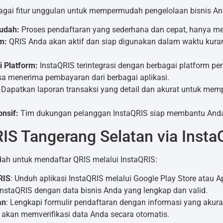
gai fitur unggulan untuk mempermudah pengelolaan bisnis An
udah:
Proses pendaftaran yang sederhana dan cepat, hanya m
m:
QRIS Anda akan aktif dan siap digunakan dalam waktu kuran
i Platform:
InstaQRIS terintegrasi dengan berbagai platform pem
sa menerima pembayaran dari berbagai aplikasi.
Dapatkan laporan transaksi yang detail dan akurat untuk me
nsif:
Tim dukungan pelanggan InstaQRIS siap membantu Anda 
RIS Tangerang Selatan via Insta
ah untuk mendaftar QRIS melalui InstaQRIS:
RIS
: Unduh aplikasi InstaQRIS melalui Google Play Store atau A
InstaQRIS dengan data bisnis Anda yang lengkap dan valid.
an
: Lengkapi formulir pendaftaran dengan informasi yang akurat
m akan memverifikasi data Anda secara otomatis.