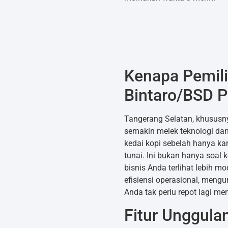
Kenapa Pemilik
Bintaro/BSD P
Tangerang Selatan, khususny
semakin melek teknologi da
kedai kopi sebelah hanya k
tunai. Ini bukan hanya soal 
bisnis Anda terlihat lebih m
efisiensi operasional, meng
Anda tak perlu repot lagi m
Fitur Unggula