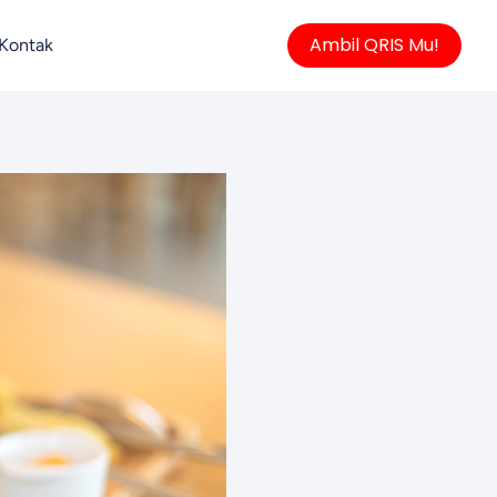
Ambil QRIS Mu!
Kontak